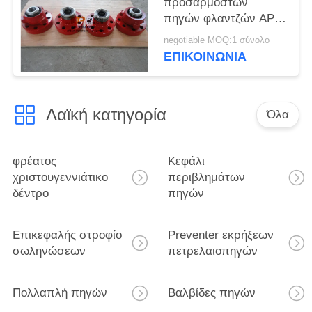
προσαρμοστών
πηγών φλαντζών API
6A WECO με τη
negotiable MOQ:1 σύνολο
σύνδεση ένωσης
ΕΠΙΚΟΙΝΩΝΊΑ
Weco
Λαϊκή κατηγορία
Όλα
φρέατος
Κεφάλι
χριστουγεννιάτικο
περιβλημάτων
δέντρο
πηγών
Επικεφαλής στροφίο
Preventer εκρήξεων
σωληνώσεων
πετρελαιοπηγών
Πολλαπλή πηγών
Βαλβίδες πηγών