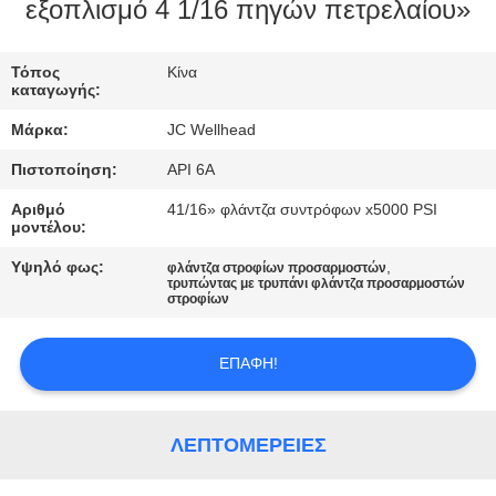
ΈΛΕΓΧΟΣ
εξοπλισμό 4 1/16 πηγών πετρελαίου»
ΜΑΣ
Τόπος
Κίνα
καταγωγής:
ΕΛΆΤΕ
Μάρκα:
JC Wellhead
ΣΕ
Πιστοποίηση:
API 6A
ΕΠΑΦΉ
Αριθμό
41/16» φλάντζα συντρόφων x5000 PSI
ΜΕ
μοντέλου:
Υψηλό φως:
,
φλάντζα στροφίων προσαρμοστών
τρυπώντας με τρυπάνι φλάντζα προσαρμοστών
ΕΙΔΉΣΕΙΣ
στροφίων
ΠΕΡΙΠΤΏΣΕΙΣ
ΕΠΑΦΉ!
SITEMAP
ΛΕΠΤΟΜΈΡΕΙΕΣ