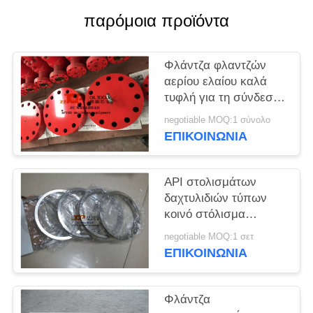
PRIVACY
παρόμοια προϊόντα
POLICY
Φλάντζα φλαντζών
αερίου ελαίου καλά
τυφλή για τη σύνδεση
εξοπλισμού πηγών
negotiable MOQ:1 σύνολο
ΕΠΙΚΟΙΝΩΝΊΑ
API στολισμάτων
δαχτυλιδιών τύπων
κοινό στόλισμα
δαχτυλιδιών
negotiable MOQ:1 σετ
ανοξείδωτου ωοειδές
ΕΠΙΚΟΙΝΩΝΊΑ
Φλάντζα