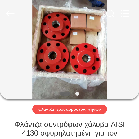
ZZTOP
OIL
TOOLS
CO.，
LTD.
All
Rights
Reserved.
ΣΠΊΤΙ
ΠΡΟΪΌΝΤΑ
ΠΕΡΊΠΟΥ
ΕΜΕΊΣ
ΓΎΡΟΣ
ΕΡΓΟΣΤΑΣΊΩΝ
φλάντζα προσαρμοστών πηγών
Φλάντζα συντρόφων χάλυβα AISI
ΠΟΙΟΤΙΚΌΣ
4130 σφυρηλατημένη για τον