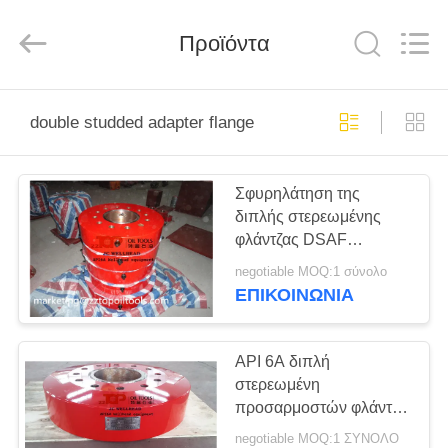
ZZTOP
OIL
TOOLS
Προϊόντα
CO.，
LTD.
All
Rights
Reserved.
ΣΠΊΤΙ
double studded adapter flange
ΠΡΟΪΌΝΤΑ
Σφυρηλάτηση της
διπλής στερεωμένης
ΠΕΡΊΠΟΥ
φλάντζας DSAF
ΕΜΕΊΣ
προσαρμοστών για τον
negotiable MOQ:1 σύνολο
εξοπλισμό API 6A
ΕΠΙΚΟΙΝΩΝΊΑ
πηγών
ΓΎΡΟΣ
ΕΡΓΟΣΤΑΣΊΩΝ
API 6A διπλή
στερεωμένη
προσαρμοστών φλάντζα
ΠΟΙΟΤΙΚΌΣ
προσαρμοστών
negotiable MOQ:1 ΣΥΝΟΛΟ