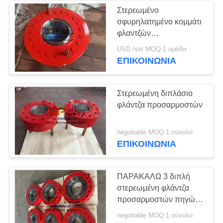
Στερεωμένο
σφυρηλατημένο κομμάτι
φλαντζών
προσαρμοστών
USD /set MOQ:1 ομάδα
φλαντζών
ΕΠΙΚΟΙΝΩΝΊΑ
προσαρμοστών πηγών
API 6A διπλάσιο
Στερεωμένη διπλάσιο
φλάντζα προσαρμοστών
negotiable MOQ:1 σύνολο
ΕΠΙΚΟΙΝΩΝΊΑ
ΠΑΡΑΚΑΛΩ 3 διπλή
στερεωμένη φλάντζα
προσαρμοστών πηγών
API 6A
negotiable MOQ:1 σύνολο