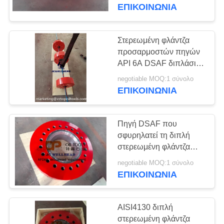
ΈΛΕΓΧΟΣ
στροφίων φλαντζών
ΕΠΙΚΟΙΝΩΝΊΑ
DSAF τρυπώντας με
τρυπάνι
ΜΑΣ
Στερεωμένη φλάντζα
ΕΛΆΤΕ
προσαρμοστών πηγών
API 6A DSAF διπλάσιο
ΣΕ
για τη σύνδεση πηγών
negotiable MOQ:1 σύνολο
ΕΠΑΦΉ
ΕΠΙΚΟΙΝΩΝΊΑ
ΜΕ
Πηγή DSAF που
ΕΙΔΉΣΕΙΣ
σφυρηλατεί τη διπλή
στερεωμένη φλάντζα
προσαρμοστών
ΠΕΡΙΠΤΏΣΕΙΣ
negotiable MOQ:1 σύνολο
ΕΠΙΚΟΙΝΩΝΊΑ
SITEMAP
AISI4130 διπλή
στερεωμένη φλάντζα