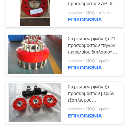
PRIVACY
προσαρμοστών API 6A
POLICY
DSA 15k
negotiable MOQ:1 σύνολο
ΕΠΙΚΟΙΝΩΝΊΑ
Στερεωμένη φλάντζα 21
προσαρμοστών πηγών
πετρελαίου διπλάσιο» Χ
1/4 5M -20» Χ 3/4 3M
negotiable MOQ:1 ομάδα
ΕΠΙΚΟΙΝΩΝΊΑ
Στερεωμένη φλάντζα
προσαρμοστών μερών
εξοπλισμού
πετρελαιοφόρων
negotiable MOQ:1 ομάδα
περιοχών διπλάσιο 4-
ΕΠΙΚΟΙΝΩΝΊΑ
1/16 X 5M έως 2-1/16 "
Χ 5M