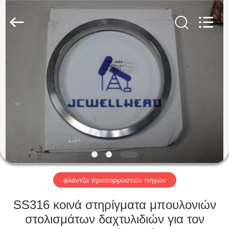
ZZTOP
OIL
TOOLS
CO.，
LTD.
All
Rights
Reserved.
ΣΠΊΤΙ
ΠΡΟΪΌΝΤΑ
ΠΕΡΊΠΟΥ
ΕΜΕΊΣ
ΓΎΡΟΣ
ΕΡΓΟΣΤΑΣΊΩΝ
φλάντζα προσαρμοστών πηγών
SS316 κοινά στηρίγματα μπουλονιών
ΠΟΙΟΤΙΚΌΣ
στολισμάτων δαχτυλιδιών για τον