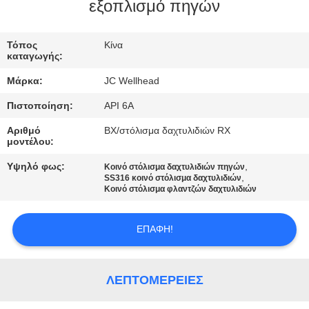
ΈΛΕΓΧΟΣ
εξοπλισμό πηγών
ΜΑΣ
Τόπος
Κίνα
καταγωγής:
ΕΛΆΤΕ
Μάρκα:
JC Wellhead
ΣΕ
Πιστοποίηση:
API 6A
ΕΠΑΦΉ
Αριθμό
BX/στόλισμα δαχτυλιδιών RX
ΜΕ
μοντέλου:
Υψηλό φως:
,
Κοινό στόλισμα δαχτυλιδιών πηγών
,
ΕΙΔΉΣΕΙΣ
SS316 κοινό στόλισμα δαχτυλιδιών
Κοινό στόλισμα φλαντζών δαχτυλιδιών
ΠΕΡΙΠΤΏΣΕΙΣ
ΕΠΑΦΉ!
SITEMAP
ΛΕΠΤΟΜΈΡΕΙΕΣ