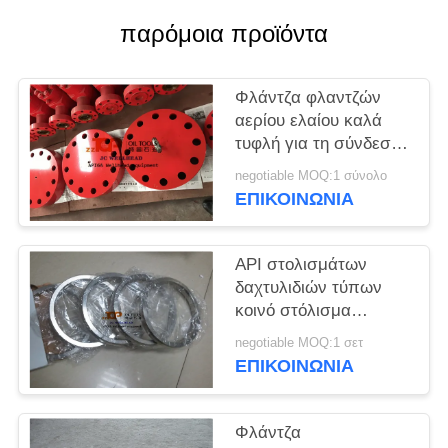
PRIVACY
παρόμοια προϊόντα
POLICY
Φλάντζα φλαντζών
αερίου ελαίου καλά
τυφλή για τη σύνδεση
εξοπλισμού πηγών
negotiable MOQ:1 σύνολο
ΕΠΙΚΟΙΝΩΝΊΑ
API στολισμάτων
δαχτυλιδιών τύπων
κοινό στόλισμα
δαχτυλιδιών
negotiable MOQ:1 σετ
ανοξείδωτου ωοειδές
ΕΠΙΚΟΙΝΩΝΊΑ
Φλάντζα