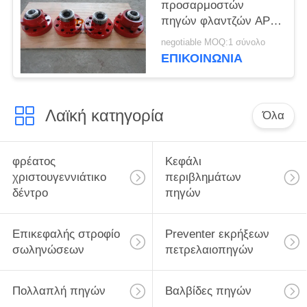
προσαρμοστών
πηγών φλαντζών API
6A WECO με τη
negotiable MOQ:1 σύνολο
σύνδεση ένωσης
ΕΠΙΚΟΙΝΩΝΊΑ
Weco
Λαϊκή κατηγορία
Όλα
φρέατος
Κεφάλι
χριστουγεννιάτικο
περιβλημάτων
δέντρο
πηγών
Επικεφαλής στροφίο
Preventer εκρήξεων
σωληνώσεων
πετρελαιοπηγών
Πολλαπλή πηγών
Βαλβίδες πηγών