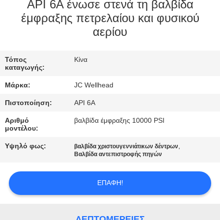
ΈΛΕΓΧΟΣ
API 6A ένωσε στενά τη βαλβίδα
έμφραξης πετρελαίου και φυσικού
αερίου
ΜΑΣ
ΕΛΆΤΕ
Τόπος
Κίνα
ΣΕ
καταγωγής:
ΕΠΑΦΉ
Μάρκα:
JC Wellhead
ΜΕ
Πιστοποίηση:
API 6A
Αριθμό
βαλβίδα έμφραξης 10000 PSI
ΕΙΔΉΣΕΙΣ
μοντέλου:
Υψηλό φως:
,
βαλβίδα χριστουγεννιάτικων δέντρων
Βαλβίδα αντεπιστροφής πηγών
ΠΕΡΙΠΤΏΣΕΙΣ
ΕΠΑΦΉ!
SITEMAP
ΛΕΠΤΟΜΈΡΕΙΕΣ