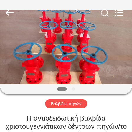
ZZTOP
OIL
TOOLS
CO.，
LTD.
All
Rights
Reserved.
ΣΠΊΤΙ
ΠΡΟΪΌΝΤΑ
ΠΕΡΊΠΟΥ
ΕΜΕΊΣ
ΓΎΡΟΣ
ΕΡΓΟΣΤΑΣΊΩΝ
Βαλβίδες πηγών
Η αντιοξειδωτική βαλβίδα
ΠΟΙΟΤΙΚΌΣ
χριστουγεννιάτικων δέντρων πηγών/το