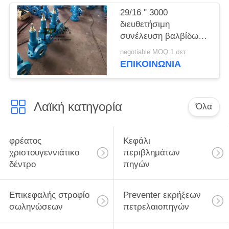
29/16 " 3000
διευθετήσιμη
συνέλευση βαλβίδων
έμφραξης πηγών PSI
negotiable MOQ:1 σετ
API 6A
ΕΠΙΚΟΙΝΩΝΊΑ
Λαϊκή κατηγορία
Όλα
φρέατος
Κεφάλι
χριστουγεννιάτικο
περιβλημάτων
δέντρο
πηγών
Επικεφαλής στροφίο
Preventer εκρήξεων
σωληνώσεων
πετρελαιοπηγών