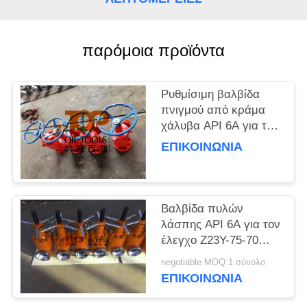
PRIVACY
POLICY
παρόμοια προϊόντα
Ρυθμίσιμη βαλβίδα
πνιγμού από κράμα
χάλυβα API 6A για την
εξυπηρέτηση κεφαλής
ΕΠΙΚΟΙΝΩΝΊΑ
πηγή πετρελαίου και
φυσικού αερίου
Βαλβίδα πυλών
λάσπης API 6A για τον
έλεγχο Z23Y-75-70
ροής λάσπης
negotiable MOQ:1 σύνολο
διατρήσεων
ΕΠΙΚΟΙΝΩΝΊΑ
πετρελαιοπηγών