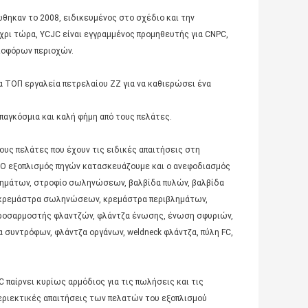
θηκαν το 2008, ειδικευμένος στο σχέδιο και την
ρι τώρα, YCJC είναι εγγραμμένος προμηθευτής για CNPC,
αιοφόρων περιοχών.
 ΤΟΠ εργαλεία πετρελαίου ZZ για να καθιερώσει ένα
αγκόσμια και καλή φήμη από τους πελάτες.
υς πελάτες που έχουν τις ειδικές απαιτήσεις στη
 Ο εξοπλισμός πηγών κατασκευάζουμε και ο ανεφοδιασμός
λημάτων, στροφίο σωληνώσεων, βαλβίδα πυλών, βαλβίδα
, κρεμάστρα σωληνώσεων, κρεμάστρα περιβλημάτων,
προσαρμοστής φλαντζών, φλάντζα ένωσης, ένωση σφυριών,
 συντρόφων, φλάντζα οργάνων, weldneck φλάντζα, πύλη FC,
 παίρνει κυρίως αρμόδιος για τις πωλήσεις και τις
εριεκτικές απαιτήσεις των πελατών του εξοπλισμού