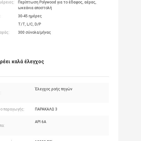
μέρειες:
Περίπτωση Polywood για το έδαφος, αέρας,
ωκεάνια αποστολή
:
30-45 ημέρες
T/T, L/C, D/P
οράς:
300 σύνολα/μήνας
ρέει καλά έλεγχος
Έλεγχος ροής πηγών
:
δο παραγωγής:
ΠΑΡΑΚΑΛΩ 3
API 6A
πα: