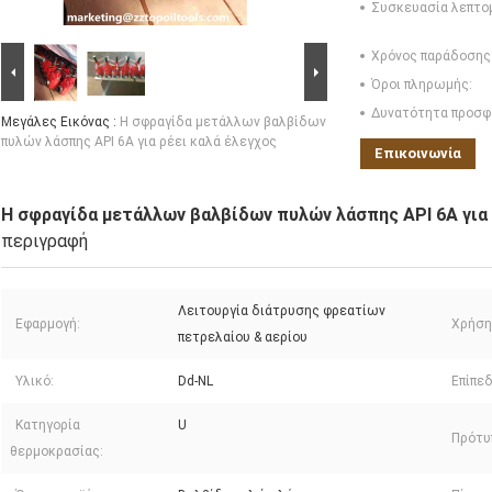
Συσκευασία λεπτο
Χρόνος παράδοσης
Όροι πληρωμής:
Δυνατότητα προσφ
Μεγάλες Εικόνας :
Η σφραγίδα μετάλλων βαλβίδων
πυλών λάσπης API 6A για ρέει καλά έλεγχος
Επικοινωνία
Η σφραγίδα μετάλλων βαλβίδων πυλών λάσπης API 6A για 
περιγραφή
Λειτουργία διάτρυσης φρεατίων
Εφαρμογή:
Χρήση
πετρελαίου & αερίου
Υλικό:
Dd-NL
Επίπε
Κατηγορία
U
Πρότυ
θερμοκρασίας: