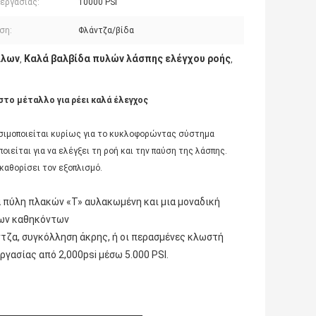
 εργασίας:
10000 PSI
ση:
Φλάντζα/βίδα
λλων
Καλά βαλβίδα πυλών λάσπης ελέγχου ροής
,
,
το μέταλλο για ρέει καλά έλεγχος
ησιμοποιείται κυρίως για το κυκλοφορώντας σύστημα
είται για να ελέγξει τη ροή και την παύση της λάσπης.
 καθορίσει τον εξοπλισμό.
α πύλη πλακών «Τ» αυλακωμένη και μια μοναδική
έων καθηκόντων
ντζα, συγκόλληση άκρης, ή οι περασμένες κλωστή
ργασίας από 2,000psi μέσω 5.000 PSI.