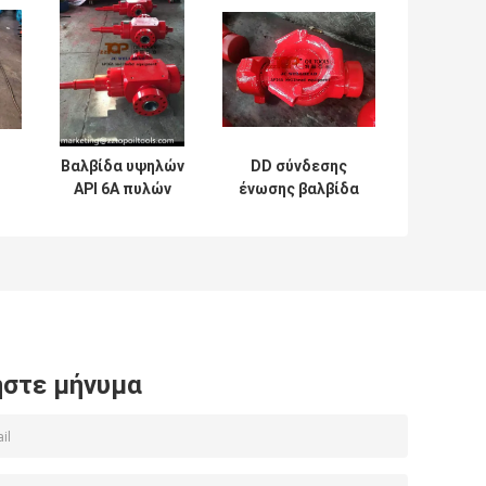
Βαλβίδα υψηλών
DD σύνδεσης
API 6A πυλών
ένωσης βαλβίδα
πηγών αερίου
βουλωμάτων
ελαίου για ρέει
ΠΑΡΑΚΑΛΏ 3
ν
καλά έλεγχος
βαλβίδων πηγών
υδραυλική
στε μήνυμα