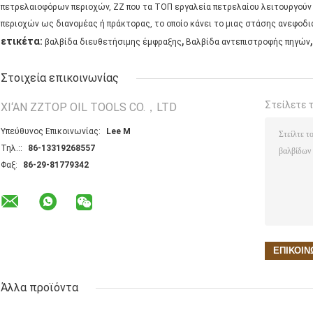
πετρελαιοφόρων περιοχών, ZZ που τα ΤΟΠ εργαλεία πετρελαίου λειτουργούν
περιοχών ως διανομέας ή πράκτορας, το οποίο κάνει το μιας στάσης ανεφοδ
,
,
ετικέτα:
βαλβίδα διευθετήσιμης έμφραξης
Βαλβίδα αντεπιστροφής πηγών
Στοιχεία επικοινωνίας
Στείλετε 
XI‘AN ZZTOP OIL TOOLS CO.，LTD
Υπεύθυνος Επικοινωνίας:
Lee M
Τηλ.::
86-13319268557
Φαξ:
86-29-81779342
Άλλα προϊόντα