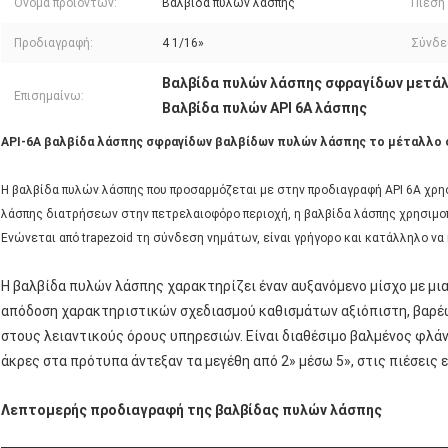
Όνομα προϊόντων:
Βαλβίδα πυλών λάσπης
Πίεση
Προδιαγραφή:
4 1/16»
Σύνδε
Βαλβίδα πυλών λάσπης σφραγίδων μετά
Επισημαίνω:
Βαλβίδα πυλών API 6A λάσπης
API-6A βαλβίδα λάσπης σφραγίδων βαλβίδων πυλών λάσπης το μέταλλο σ
Η βαλβίδα πυλών λάσπης που προσαρμόζεται με στην προδιαγραφή API 6A χρ
λάσπης διατρήσεων στην πετρελαιοφόρο περιοχή, η βαλβίδα λάσπης χρησιμοποι
Ενώνεται από trapezoid τη σύνδεση νημάτων, είναι γρήγορο και κατάλληλο να
Η βαλβίδα πυλών λάσπης χαρακτηρίζει έναν αυξανόμενο μίσχο με μι
απόδοση χαρακτηριστικών σχεδιασμού καθισμάτων αξιόπιστη, βαρ
στους λειαντικούς όρους υπηρεσιών. Είναι διαθέσιμο βαλμένος φλά
άκρες στα πρότυπα άντεξαν τα μεγέθη από 2» μέσω 5», στις πιέσεις ε
Λεπτομερής προδιαγραφή της βαλβίδας πυλών λάσπης