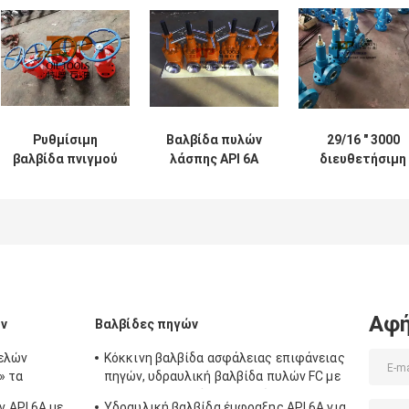
Ρυθμίσιμη
Βαλβίδα πυλών
29/16 " 3000
βαλβίδα πνιγμού
λάσπης API 6A
διευθετήσιμη
από κράμα
για τον έλεγχο
συνέλευση
χάλυβα API 6A για
Z23Y-75-70 ροής
βαλβίδων
την εξυπηρέτηση
λάσπης
έμφραξης πηγώ
κεφαλής πηγή
διατρήσεων
PSI API 6A
πετρελαίου και
πετρελαιοπηγών
φυσικού αερίου
Αφή
ών
Βαλβίδες πηγών
τελών
Κόκκινη βαλβίδα ασφάλειας επιφάνειας
» τα
πηγών, υδραυλική βαλβίδα πυλών FC με
τη χειρωνακτική λειτουργία
 API 6A με
Υδραυλική βαλβίδα έμφραξης API 6A για