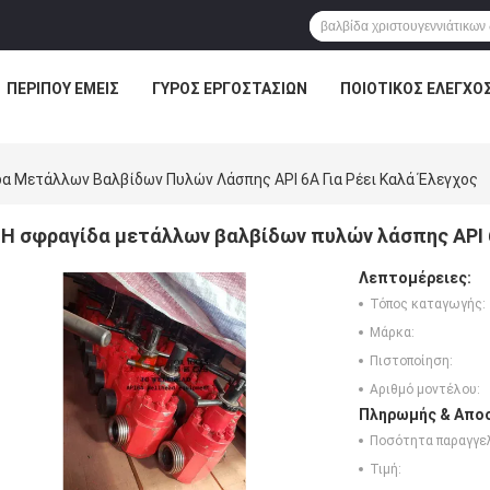
ΠΕΡΊΠΟΥ ΕΜΕΊΣ
ΓΎΡΟΣ ΕΡΓΟΣΤΑΣΊΩΝ
ΠΟΙΟΤΙΚΌΣ ΈΛΕΓΧΟ
α Μετάλλων Βαλβίδων Πυλών Λάσπης API 6A Για Ρέει Καλά Έλεγχος
Η σφραγίδα μετάλλων βαλβίδων πυλών λάσπης API 6
Λεπτομέρειες:
Τόπος καταγωγής:
Μάρκα:
Πιστοποίηση:
Αριθμό μοντέλου:
Πληρωμής & Αποσ
Ποσότητα παραγγελ
Τιμή: