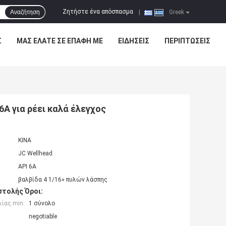
Ζητήστε ένα απόσπασμα
Αναζήτηση
|
Greek
Σ
ΜΑΣ ΕΛΆΤΕ ΣΕ ΕΠΑΦΉ ΜΕ
ΕΙΔΉΣΕΙΣ
ΠΕΡΙΠΤΏΣΕΙΣ
A για ρέει καλά έλεγχος
ΚΙΝΑ
JC Wellhead
API 6A
βαλβίδα 4 1/16» πυλών λάσπης
τολής Όροι:
ίας min:
1 σύνολο
negotiable