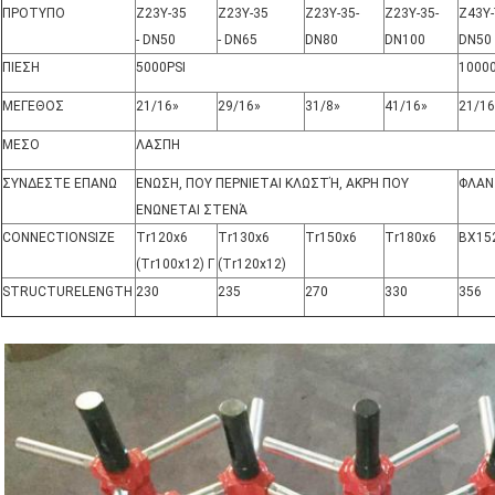
ΠΡΟΤΥΠΟ
Z23Y-35
Z23Y-35
Z23Y-35-
Z23Y-35-
Z43Y-
- DN50
- DN65
DN80
DN100
DN50
ΠΙΕΣΗ
5000PSI
10000
ΜΕΓΕΘΟΣ
21/16»
29/16»
31/8»
41/16»
21/16
ΜΕΣΟ
ΛΑΣΠΗ
ΣΥΝΔΕΣΤΕ ΕΠΑΝΩ
ΕΝΩΣΗ, ΠΟΥ ΠΕΡΝΙΕΤΑΙ ΚΛΩΣΤΉ, ΑΚΡΗ ΠΟΥ
ΦΛΑΝ
ΕΝΩΝΕΤΑΙ ΣΤΕΝΆ
CONNECTIONSIZE
Tr120x6
Tr130x6
Tr150x6
Tr180x6
BX15
(Tr100x12) Γ
(Tr120x12)
STRUCTURELENGTH
230
235
270
330
356