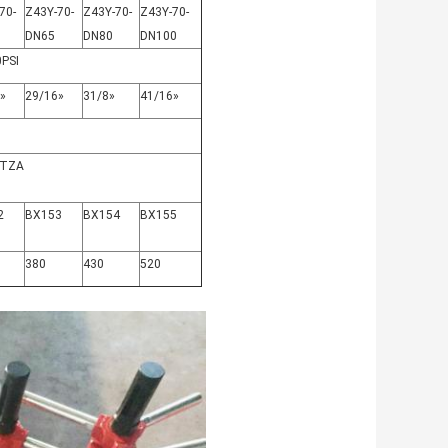
70-
Z43Y-70-
Z43Y-70-
Z43Y-70-
DN65
DN80
DN100
PSI
»
29/16»
31/8»
41/16»
ΤΖΑ
2
BX153
BX154
BX155
380
430
520