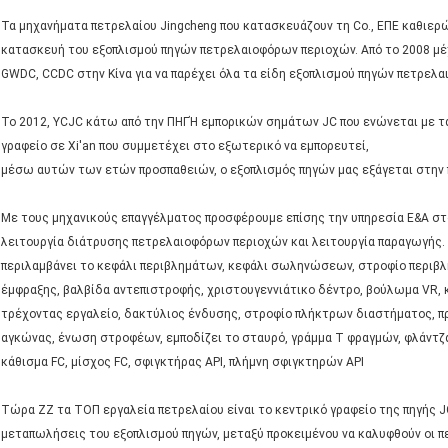
Τα μηχανήματα πετρελαίου Jingcheng που κατασκευάζουν τη Co., ΕΠΕ καθιερώ
κατασκευή του εξοπλισμού πηγών πετρελαιοφόρων περιοχών. Από το 2008 μέχ
GWDC, CCDC στην Κίνα για να παρέχει όλα τα είδη εξοπλισμού πηγών πετρελ
Το 2012, YCJC κάτω από την ΠΗΓΉ εμπορικών σημάτων JC που ενώνεται με τα
γραφείο σε Xi'an που συμμετέχει στο εξωτερικό να εμπορευτεί,
μέσω αυτών των ετών προσπαθειών, ο εξοπλισμός πηγών μας εξάγεται στην π
Με τους μηχανικούς επαγγέλματος προσφέρουμε επίσης την υπηρεσία Ε&Α στο
λειτουργία διάτρυσης πετρελαιοφόρων περιοχών και λειτουργία παραγωγής.
περιλαμβάνει το κεφάλι περιβλημάτων, κεφάλι σωληνώσεων, στροφίο περιβ
έμφραξης, βαλβίδα αντεπιστροφής, χριστουγεννιάτικο δέντρο, βούλωμα VR
τρέχοντας εργαλείο, δακτύλιος ένδυσης, στροφίο πλήκτρων διαστήματος, 
αγκώνας, ένωση στροφέων, εμποδίζει το σταυρό, γράμμα Τ φραγμών, φλάντζα
κάθισμα FC, μίσχος FC, σφιγκτήρας API, πλήμνη σφιγκτηρών API
Τώρα ZZ τα ΤΟΠ εργαλεία πετρελαίου είναι το κεντρικό γραφείο της πηγής JC
μεταπωλήσεις του εξοπλισμού πηγών, μεταξύ προκειμένου να καλυφθούν οι π