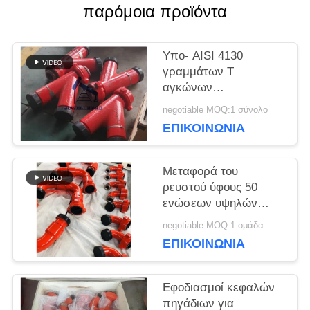
παρόμοια προϊόντα
ΠΕΡΙΠΤΏΣΕΙΣ
Υπο- AISI 4130
SITEMAP
γραμμάτων Τ
αγκώνων
συναρμολογήσεις
negotiable MOQ:1 σύνολο
PRIVACY
πηγών
ΕΠΙΚΟΙΝΩΝΊΑ
διασταυρώσεων
POLICY
Μεταφορά του
ρευστού ύφους 50
ενώσεων υψηλών
στροφέων
negotiable MOQ:1 ομάδα
συναρμολογήσεων
ΕΠΙΚΟΙΝΩΝΊΑ
πηγών
Εφοδιασμοί κεφαλών
πηγάδιων για