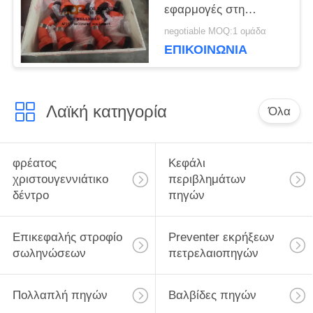
εφαρμογές στη
βιομηχανία πετρελαίου
negotiable MOQ:1 ομάδα
και φυσικού αερίου -
ΕΠΙΚΟΙΝΩΝΊΑ
1/2 - 4 μεγέθη
Λαϊκή κατηγορία
Όλα
φρέατος
Κεφάλι
χριστουγεννιάτικο
περιβλημάτων
δέντρο
πηγών
Επικεφαλής στροφίο
Preventer εκρήξεων
σωληνώσεων
πετρελαιοπηγών
Πολλαπλή πηγών
Βαλβίδες πηγών