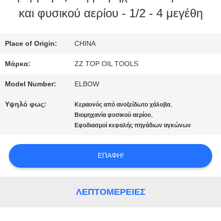
και φυσικού αερίου - 1/2 - 4 μεγέθη
ΠΟΙΟΤΙΚΌΣ
ΈΛΕΓΧΟΣ
Place of Origin:
CHINA
Μάρκα:
ZZ TOP OIL TOOLS
ΜΑΣ
Model Number:
ELBOW
ΕΛΆΤΕ
Υψηλό φως:
,
Κεραυνός από ανοξείδωτο χάλυβα
,
ΣΕ
Βιομηχανία φυσικού αερίου
Εφοδιασμοί κεφαλής πηγάδιων αγκώνων
ΕΠΑΦΉ
ΕΠΑΦΉ!
ΜΕ
ΛΕΠΤΟΜΈΡΕΙΕΣ
ΕΙΔΉΣΕΙΣ