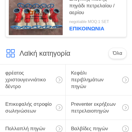
πηγάδι πετρελαίου /
αερίου
negotiable MOQ:1 SET
ΕΠΙΚΟΙΝΩΝΊΑ
Λαϊκή κατηγορία
Όλα
φρέατος
Κεφάλι
χριστουγεννιάτικο
περιβλημάτων
δέντρο
πηγών
Επικεφαλής στροφίο
Preventer εκρήξεων
σωληνώσεων
πετρελαιοπηγών
Πολλαπλή πηγών
Βαλβίδες πηγών