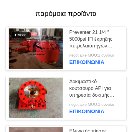
PRIVACY
POLICY
παρόμοια προϊόντα
Preventer 21 1/4 ″
5000psi ΙΠ έκρηξης
πετρελαιοπηγών
δακτυλιοειδές
negotiable MOQ:1 σύνολο
ΕΠΙΚΟΙΝΩΝΊΑ
Δοκιμαστικό
κούτσουρο API για
υπηρεσία δοκιμής
πίεσης BOP / φλάντσα
negotiable MOQ:1 σύνολο
δοκιμής BOP
ΕΠΙΚΟΙΝΩΝΊΑ
Ελεγκτής πίεσης