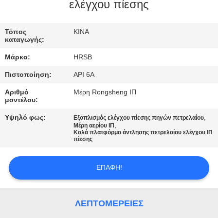
ΈΛΕΓΧΟΣ
ελέγχου πίεσης
ΜΑΣ
Τόπος
ΚΙΝΑ
καταγωγής:
ΕΛΆΤΕ
Μάρκα:
HRSB
ΣΕ
Πιστοποίηση:
API 6A
ΕΠΑΦΉ
Αριθμό
Μέρη Rongsheng ΙΠ
ΜΕ
μοντέλου:
Υψηλό φως:
,
Εξοπλισμός ελέγχου πίεσης πηγών πετρελαίου
,
ΕΙΔΉΣΕΙΣ
Μέρη αερίου ΙΠ
Καλά πλατφόρμα άντλησης πετρελαίου ελέγχου ΙΠ
πίεσης
ΠΕΡΙΠΤΏΣΕΙΣ
ΕΠΑΦΉ!
SITEMAP
ΛΕΠΤΟΜΈΡΕΙΕΣ