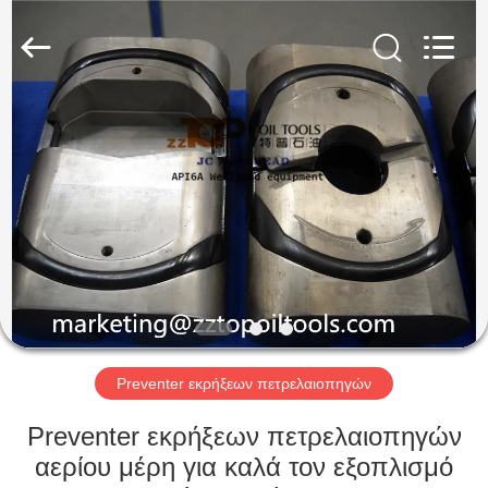
ZZTOP
OIL
TOOLS
CO.，
LTD.
All
Rights
Reserved.
ΣΠΊΤΙ
ΠΡΟΪΌΝΤΑ
ΠΕΡΊΠΟΥ
ΕΜΕΊΣ
ΓΎΡΟΣ
ΕΡΓΟΣΤΑΣΊΩΝ
Preventer εκρήξεων πετρελαιοπηγών
Preventer εκρήξεων πετρελαιοπηγών
ΠΟΙΟΤΙΚΌΣ
αερίου μέρη για καλά τον εξοπλισμό