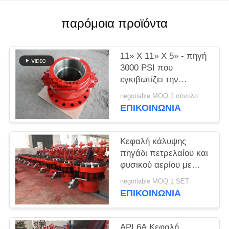
PRIVACY
POLICY
παρόμοια προϊόντα
11» Χ 11» Χ 5» - πηγή
3000 PSI που
εγκιβωτίζει την
επικεφαλής διαδικασία
negotiable MOQ:1 σύνολο
σφυρηλατημένων
ΕΠΙΚΟΙΝΩΝΊΑ
κομματιών στροφίων
Κεφαλή κάλυψης
πηγάδι πετρελαίου και
φυσικού αερίου με
κρεμάστρα κάλυψης
negotiable MOQ:1 SET
για εξοπλισμό πηγάδι
ΕΠΙΚΟΙΝΩΝΊΑ
API 6A
API 6A Κεφαλή