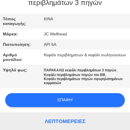
ΈΛΕΓΧΟΣ
περιβλημάτων 3 πηγών
ΜΑΣ
Τόπος
ΚΙΝΑ
καταγωγής:
ΕΛΆΤΕ
Μάρκα:
JC Wellhead
ΣΕ
Πιστοποίηση:
API 6A
ΕΠΑΦΉ
Αριθμό
Κεφάλι περιβλημάτων & κεφάλι σωληνώσεων
ΜΕ
μοντέλου:
Υψηλό φως:
,
ΠΑΡΑΚΑΛΩ κεφάλι περιβλημάτων 3 πηγών
,
ΕΙΔΉΣΕΙΣ
Κεφάλι περιβλημάτων πηγών του BB
Κεφάλι περιβλημάτων πηγών σφυρηλατημένων
κομματιών
ΠΕΡΙΠΤΏΣΕΙΣ
ΕΠΑΦΉ!
SITEMAP
ΛΕΠΤΟΜΈΡΕΙΕΣ