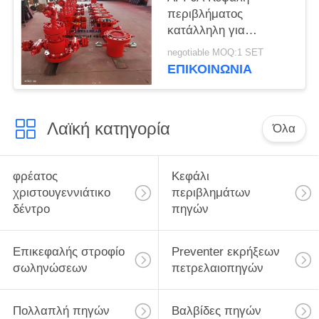
περιβλήματος
κατάλληλη για
λειτουργία γεωτρήσεις
negotiable MOQ:1 SET
πηγών πετρελαίου και
ΕΠΙΚΟΙΝΩΝΊΑ
φυσικού αερίου
Λαϊκή κατηγορία
Όλα
φρέατος
Κεφάλι
χριστουγεννιάτικο
περιβλημάτων
δέντρο
πηγών
Επικεφαλής στροφίο
Preventer εκρήξεων
σωληνώσεων
πετρελαιοπηγών
Πολλαπλή πηγών
Βαλβίδες πηγών