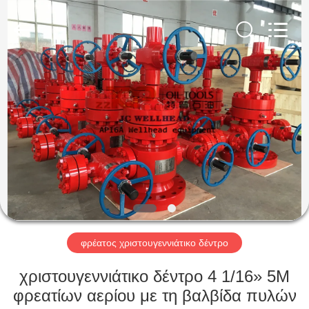
ZZTOP
OIL
TOOLS
CO.，
LTD.
All
Rights
Reserved.
ΣΠΊΤΙ
ΠΡΟΪΌΝΤΑ
ΠΕΡΊΠΟΥ
ΕΜΕΊΣ
ΓΎΡΟΣ
ΕΡΓΟΣΤΑΣΊΩΝ
φρέατος χριστουγεννιάτικο δέντρο
χριστουγεννιάτικο δέντρο 4 1/16» 5M
ΠΟΙΟΤΙΚΌΣ
φρεατίων αερίου με τη βαλβίδα πυλών