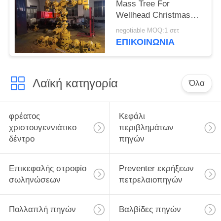
Mass Tree For
Wellhead Christmas
Tree API 6A
negotiable MOQ:1 σετ
ΕΠΙΚΟΙΝΩΝΊΑ
Λαϊκή κατηγορία
Όλα
φρέατος
Κεφάλι
χριστουγεννιάτικο
περιβλημάτων
δέντρο
πηγών
Επικεφαλής στροφίο
Preventer εκρήξεων
σωληνώσεων
πετρελαιοπηγών
Πολλαπλή πηγών
Βαλβίδες πηγών