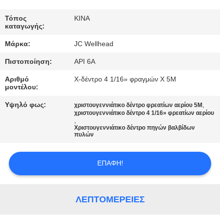
ΈΛΕΓΧΟΣ
Τόπος
ΚΙΝΑ
καταγωγής:
ΜΑΣ
Μάρκα:
JC Wellhead
ΕΛΆΤΕ
Πιστοποίηση:
API 6A
ΣΕ
Αριθμό
Χ-δέντρο 4 1/16» φραγμών Χ 5M
ΕΠΑΦΉ
μοντέλου:
ΜΕ
Υψηλό φως:
,
χριστουγεννιάτικο δέντρο φρεατίων αερίου 5M
χριστουγεννιάτικο δέντρο 4 1/16» φρεατίων αερίου
,
ΕΙΔΉΣΕΙΣ
Χριστουγεννιάτικο δέντρο πηγών βαλβίδων
πυλών
ΠΕΡΙΠΤΏΣΕΙΣ
ΕΠΑΦΉ!
SITEMAP
ΛΕΠΤΟΜΈΡΕΙΕΣ