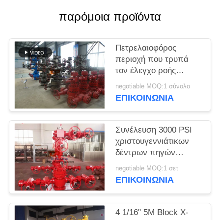
PRIVACY
παρόμοια προϊόντα
POLICY
Πετρελαιοφόρος
περιοχή που τρυπά
τον έλεγχο ροής
χριστουγεννιάτικων
negotiable MOQ:1 σύνολο
δέντρων πηγών
ΕΠΙΚΟΙΝΩΝΊΑ
5000psi με τρυπάνι
Συνέλευση 3000 PSI
χριστουγεννιάτικων
δέντρων πηγών
σφυρηλατημένων
negotiable MOQ:1 σετ
κομματιών για την
ΕΠΙΚΟΙΝΩΝΊΑ
ολοκλήρωση φρεατίων
διατρήσεων
4 1/16" 5M Block X-