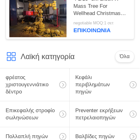
Mass Tree For
Wellhead Christmas
Tree API 6A
negotiable MOQ:1 σετ
ΕΠΙΚΟΙΝΩΝΊΑ
Λαϊκή κατηγορία
Όλα
φρέατος
Κεφάλι
χριστουγεννιάτικο
περιβλημάτων
δέντρο
πηγών
Επικεφαλής στροφίο
Preventer εκρήξεων
σωληνώσεων
πετρελαιοπηγών
Πολλαπλή πηγών
Βαλβίδες πηγών