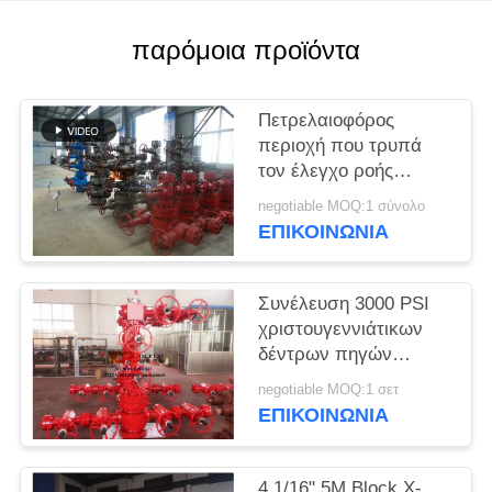
PRIVACY
POLICY
παρόμοια προϊόντα
Πετρελαιοφόρος
περιοχή που τρυπά
τον έλεγχο ροής
χριστουγεννιάτικων
negotiable MOQ:1 σύνολο
δέντρων πηγών
ΕΠΙΚΟΙΝΩΝΊΑ
5000psi με τρυπάνι
Συνέλευση 3000 PSI
χριστουγεννιάτικων
δέντρων πηγών
σφυρηλατημένων
negotiable MOQ:1 σετ
κομματιών για την
ΕΠΙΚΟΙΝΩΝΊΑ
ολοκλήρωση φρεατίων
διατρήσεων
4 1/16" 5M Block X-