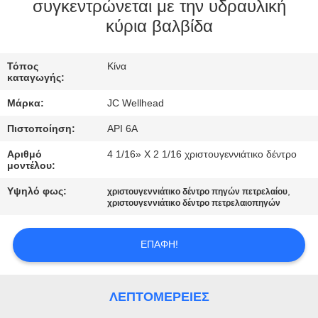
ΈΛΕΓΧΟΣ
συγκεντρώνεται με την υδραυλική
κύρια βαλβίδα
ΜΑΣ
Τόπος
Κίνα
ΕΛΆΤΕ
καταγωγής:
ΣΕ
Μάρκα:
JC Wellhead
ΕΠΑΦΉ
Πιστοποίηση:
API 6A
ΜΕ
Αριθμό
4 1/16» Χ 2 1/16 χριστουγεννιάτικο δέντρο
μοντέλου:
ΕΙΔΉΣΕΙΣ
Υψηλό φως:
,
χριστουγεννιάτικο δέντρο πηγών πετρελαίου
χριστουγεννιάτικο δέντρο πετρελαιοπηγών
ΠΕΡΙΠΤΏΣΕΙΣ
ΕΠΑΦΉ!
SITEMAP
ΛΕΠΤΟΜΈΡΕΙΕΣ