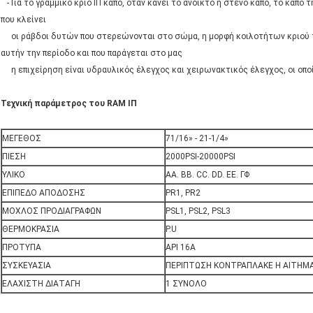
- Για το γραμμικό κριό ΙΠ καπό, όταν κάνει το ανοικτό ή στενό καπό, το καπό 
που κλείνει
οι ράβδοι δυτών που στερεώνονται στο σώμα, η μορφή κοιλοτήτων κριού τέτ
αυτήν την περίοδο και που παράγεται στο μας
η επιχείρηση είναι υδραυλικός έλεγχος και χειρωνακτικός έλεγχος, οι οποίο
Τεχνική παράμετρος του RAM ΙΠ
ΜΕΓΕΘΟΣ
71/16» - 21-1/4»
ΠΙΕΣΗ
2000PSI-20000PSI
ΥΛΙΚΟ
AA. BB. CC. DD. EE. ΓΦ
ΕΠΙΠΕΔΟ ΑΠΟΔΟΣΗΣ
PR1, PR2
ΜΟΧΛΟΣ ΠΡΟΔΙΑΓΡΑΦΩΝ
PSL1, PSL2, PSL3
ΘΕΡΜΟΚΡΑΣΙΑ
P.U
ΠΡΟΤΥΠΑ
API 16A
ΣΥΣΚΕΥΑΣΙΑ
ΠΕΡΙΠΤΩΣΗ ΚΟΝΤΡΑΠΛΑΚΕ Η ΑΙΤΗΜ
ΕΛΑΧΙΣΤΗ ΔΙΑΤΑΓΗ
1 ΣΥΝΟΛΟ