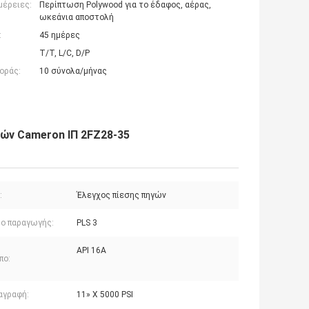
μέρειες:
Περίπτωση Polywood για το έδαφος, αέρας,
ωκεάνια αποστολή
:
45 ημέρες
T/T, L/C, D/P
οράς:
10 σύνολα/μήνας
ών Cameron ΙΠ 2FZ28-35
:
Έλεγχος πίεσης πηγών
δο παραγωγής:
PLS 3
API 16A
πο:
αγραφή:
11» Χ 5000 PSI