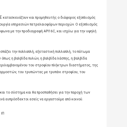
ΠΕ
κατασκευάζουν και προμηθευτής ο διάφορος εξοπλισμός
ιτουργία υπηρεσιών πετρελαιοφόρων περιοχών. Ο εξοπλισμός
μφωνα με την προδιαγραφή API16C, και ισχύω για την υψηλή
 σπάζει την πολλαπλή, εξεταστική πολλαπλή, το πάτωμα
 όπως η βαλβίδα πυλών, η βαλβίδα λάσπης, η βαλβίδα
περιλαμβανομένου του στροφίου πλήκτρων διαστήματος, της
ρμοστών, του τρυπώντας με τρυπάνι στροφίου, του
και το σύστημα και θα προσπαθήσει για την παροχή των
ινά ευπρόσδεκτοι εσείς να εργαστούμε από κοινού.
 ΙΠ