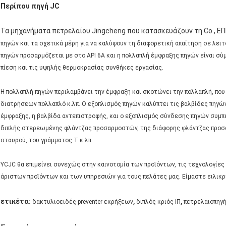
Περίπου πηγή JC
Τα μηχανήματα πετρελαίου Jingcheng που κατασκευάζουν τη Co., Ε
πηγών και τα σχετικά μέρη για να καλύψουν τη διαφορετική απαίτηση σε λε
πηγών προσαρμόζεται με στο API 6A και η πολλαπλή έμφραξης πηγών είναι σύ
πίεση και τις υψηλής θερμοκρασίας συνθήκες εργασίας.
Η πολλαπλή πηγών περιλαμβάνει την έμφραξη και σκοτώνει την πολλαπλή, που
διατρήσεων πολλαπλό κ.λπ. Ο εξοπλισμός πηγών καλύπτει τις βαλβίδες πηγών
έμφραξης, η βαλβίδα αντεπιστροφής, και ο εξοπλισμός σύνδεσης πηγών συμ
διπλής στερεωμένης φλάντζας προσαρμοστών, της διάφορης φλάντζας προσα
σταυρού, του γράμματος Τ κ.λπ.
YCJC θα επιμείνει συνεχώς στην καινοτομία των προϊόντων, τις τεχνολογίες 
άριστων προϊόντων και των υπηρεσιών για τους πελάτες μας. Είμαστε ειλικρ
,
,
ετικέτα:
δακτυλιοειδές preventer εκρήξεων
διπλός κριός ΙΠ
πετρελαιοπηγή