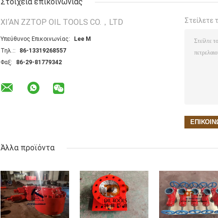
Στοιχεία επικοινωνίας
Στείλετε 
XI‘AN ZZTOP OIL TOOLS CO.，LTD
Υπεύθυνος Επικοινωνίας:
Lee M
Τηλ.::
86-13319268557
Φαξ:
86-29-81779342
Άλλα προϊόντα