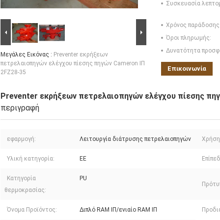
Συσκευασία λεπτο
Χρόνος παράδοσης
Όροι πληρωμής:
Δυνατότητα προσφ
Μεγάλες Εικόνας :
Preventer εκρήξεων
πετρελαιοπηγών ελέγχου πίεσης πηγών Cameron ΙΠ
Επικοινωνία
2FZ28-35
Preventer εκρήξεων πετρελαιοπηγών ελέγχου πίεσης πηγ
περιγραφή
εφαρμογή:
Λειτουργία διάτρυσης πετρελαιοπηγών
Χρήση
Υλική κατηγορία:
EE
Επίπε
Κατηγορία
PU
Πρότυ
θερμοκρασίας:
Όνομα Προϊόντος:
Διπλό RAM ΙΠ/ενιαίο RAM ΙΠ
Προδι