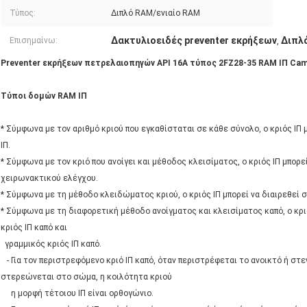
Τύπος:
Διπλό RAM/ενιαίο RAM
Δακτυλιοειδές preventer εκρήξεων
Διπλό
Επισημαίνω:
,
Preventer εκρήξεων πετρελαιοπηγών API 16A τύπος 2FZ28-35 RAM ΙΠ Ca
Τύποι δομών RAM ΙΠ
* Σύμφωνα με τον αριθμό κριού που εγκαθίσταται σε κάθε σύνολο, ο κριός ΙΠ μπ
ΙΠ.
* Σύμφωνα με τον κριό που ανοίγει και μέθοδος κλεισίματος, ο κριός ΙΠ μπορε
χειρωνακτικού ελέγχου.
* Σύμφωνα με τη μέθοδο κλειδώματος κριού, ο κριός ΙΠ μπορεί να διαιρεθεί
* Σύμφωνα με τη διαφορετική μέθοδο ανοίγματος και κλεισίματος καπό, ο κρι
κριός ΙΠ καπό και
γραμμικός κριός ΙΠ καπό.
- Για τον περιστρεφόμενο κριό ΙΠ καπό, όταν περιστρέφεται το ανοικτό ή σ
στερεώνεται στο σώμα, η κοιλότητα κριού
η μορφή τέτοιου ΙΠ είναι ορθογώνιο.