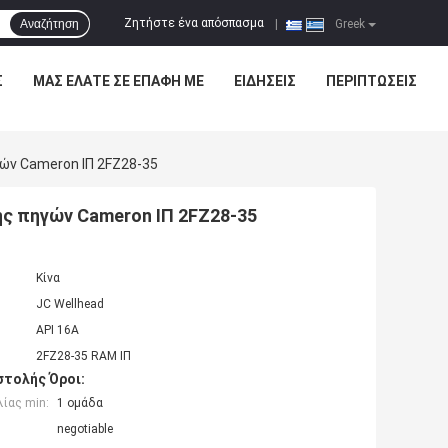
Ζητήστε ένα απόσπασμα
Αναζήτηση
|
Greek
Σ
ΜΑΣ ΕΛΆΤΕ ΣΕ ΕΠΑΦΉ ΜΕ
ΕΙΔΉΣΕΙΣ
ΠΕΡΙΠΤΏΣΕΙΣ
ών Cameron ΙΠ 2FZ28-35
ης πηγών Cameron ΙΠ 2FZ28-35
Κίνα
JC Wellhead
API 16A
2FZ28-35 RAM ΙΠ
τολής Όροι:
ίας min:
1 ομάδα
negotiable