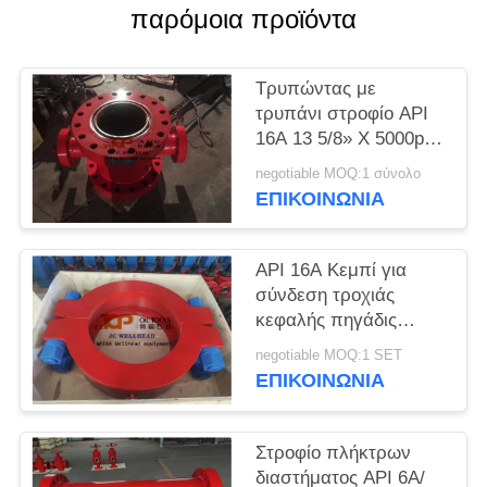
PRIVACY
παρόμοια προϊόντα
POLICY
Τρυπώντας με
τρυπάνι στροφίο API
16A 13 5/8» Χ 5000psi
σφυρηλατημένων
negotiable MOQ:1 σύνολο
κομματιών χάλυβα
ΕΠΙΚΟΙΝΩΝΊΑ
κραμάτων λάσπης
διαγώνιο
API 16A Κεμπί για
σύνδεση τροχιάς
κεφαλής πηγάδις
υψηλής πίεσης
negotiable MOQ:1 SET
ΕΠΙΚΟΙΝΩΝΊΑ
Στροφίο πλήκτρων
διαστήματος API 6A/