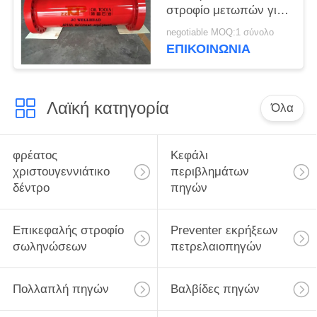
στροφίο μετωπών για
τη σύνδεση
negotiable MOQ:1 σύνολο
εξοπλισμού πηγών
ΕΠΙΚΟΙΝΩΝΊΑ
Λαϊκή κατηγορία
Όλα
φρέατος
Κεφάλι
χριστουγεννιάτικο
περιβλημάτων
δέντρο
πηγών
Επικεφαλής στροφίο
Preventer εκρήξεων
σωληνώσεων
πετρελαιοπηγών
Πολλαπλή πηγών
Βαλβίδες πηγών