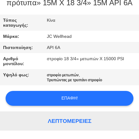
ΈΛΕΓΧΟΣ
πρότυπα» 15M X 18 3/4» 15M API 6A
ΜΑΣ
Τόπος
Κίνα
καταγωγής:
ΕΛΆΤΕ
Μάρκα:
JC Wellhead
ΣΕ
Πιστοποίηση:
API 6A
ΕΠΑΦΉ
Αριθμό
στροφίο 18 3/4» μετωπών Χ 15000 PSI
ΜΕ
μοντέλου:
Υψηλό φως:
,
στροφίο μετωπών
ΕΙΔΉΣΕΙΣ
Τρυπώντας με τρυπάνι στροφίο
ΕΠΑΦΉ!
ΠΕΡΙΠΤΏΣΕΙΣ
SITEMAP
ΛΕΠΤΟΜΈΡΕΙΕΣ