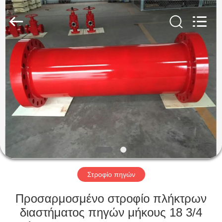
ZZTOP
OIL
TOOLS
CO.，
LTD.
All
Rights
Reserved.
ΣΠΊΤΙ
ΠΡΟΪΌΝΤΑ
ΠΕΡΊΠΟΥ
ΕΜΕΊΣ
ΓΎΡΟΣ
ΕΡΓΟΣΤΑΣΊΩΝ
Στροφίο πηγών
Προσαρμοσμένο στροφίο πλήκτρων
ΠΟΙΟΤΙΚΌΣ
διαστήματος πηγών μήκους 18 3/4