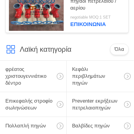
πηγάδι πετρελαίου /
αερίου
negotiable MOQ:1 SET
ΕΠΙΚΟΙΝΩΝΊΑ
Λαϊκή κατηγορία
Όλα
φρέατος
Κεφάλι
χριστουγεννιάτικο
περιβλημάτων
δέντρο
πηγών
Επικεφαλής στροφίο
Preventer εκρήξεων
σωληνώσεων
πετρελαιοπηγών
Πολλαπλή πηγών
Βαλβίδες πηγών