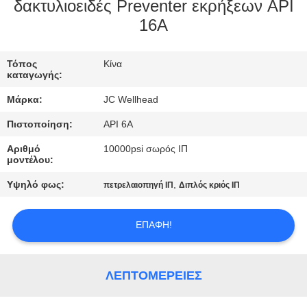
ΈΛΕΓΧΟΣ
δακτυλιοειδές Preventer εκρήξεων API
16A
ΜΑΣ
Τόπος
Κίνα
ΕΛΆΤΕ
καταγωγής:
ΣΕ
Μάρκα:
JC Wellhead
ΕΠΑΦΉ
Πιστοποίηση:
API 6A
ΜΕ
Αριθμό
10000psi σωρός ΙΠ
μοντέλου:
ΕΙΔΉΣΕΙΣ
Υψηλό φως:
,
πετρελαιοπηγή ΙΠ
Διπλός κριός ΙΠ
ΠΕΡΙΠΤΏΣΕΙΣ
ΕΠΑΦΉ!
SITEMAP
ΛΕΠΤΟΜΈΡΕΙΕΣ