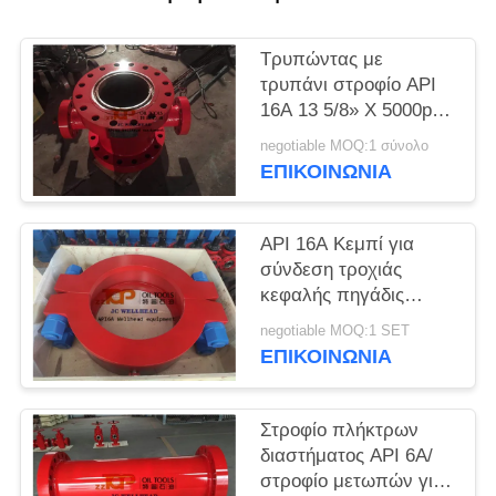
PRIVACY
POLICY
Τρυπώντας με
τρυπάνι στροφίο API
16A 13 5/8» Χ 5000psi
σφυρηλατημένων
negotiable MOQ:1 σύνολο
κομματιών χάλυβα
ΕΠΙΚΟΙΝΩΝΊΑ
κραμάτων λάσπης
διαγώνιο
API 16A Κεμπί για
σύνδεση τροχιάς
κεφαλής πηγάδις
υψηλής πίεσης
negotiable MOQ:1 SET
ΕΠΙΚΟΙΝΩΝΊΑ
Στροφίο πλήκτρων
διαστήματος API 6A/
στροφίο μετωπών για