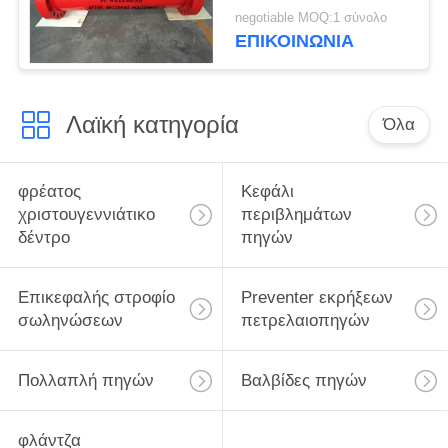
τη σύνδεση
negotiable MOQ:1 σύνολο
εξοπλισμού πηγών
ΕΠΙΚΟΙΝΩΝΊΑ
Λαϊκή κατηγορία
Όλα
φρέατος
Κεφάλι
χριστουγεννιάτικο
περιβλημάτων
δέντρο
πηγών
Επικεφαλής στροφίο
Preventer εκρήξεων
σωληνώσεων
πετρελαιοπηγών
Πολλαπλή πηγών
Βαλβίδες πηγών
φλάντζα