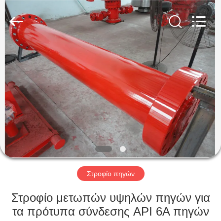
ZZTOP
OIL
TOOLS
CO.，
LTD.
All
Rights
Reserved.
ΣΠΊΤΙ
ΠΡΟΪΌΝΤΑ
ΠΕΡΊΠΟΥ
ΕΜΕΊΣ
ΓΎΡΟΣ
ΕΡΓΟΣΤΑΣΊΩΝ
Στροφίο πηγών
Στροφίο μετωπών υψηλών πηγών για
ΠΟΙΟΤΙΚΌΣ
τα πρότυπα σύνδεσης API 6A πηγών