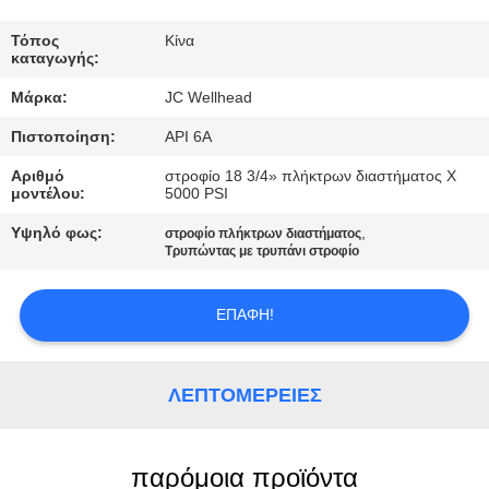
ΈΛΕΓΧΟΣ
Τόπος
Κίνα
καταγωγής:
ΜΑΣ
Μάρκα:
JC Wellhead
ΕΛΆΤΕ
Πιστοποίηση:
API 6A
ΣΕ
Αριθμό
στροφίο 18 3/4» πλήκτρων διαστήματος Χ
ΕΠΑΦΉ
μοντέλου:
5000 PSI
ΜΕ
Υψηλό φως:
,
στροφίο πλήκτρων διαστήματος
Τρυπώντας με τρυπάνι στροφίο
ΕΙΔΉΣΕΙΣ
ΕΠΑΦΉ!
ΠΕΡΙΠΤΏΣΕΙΣ
ΛΕΠΤΟΜΈΡΕΙΕΣ
SITEMAP
παρόμοια προϊόντα