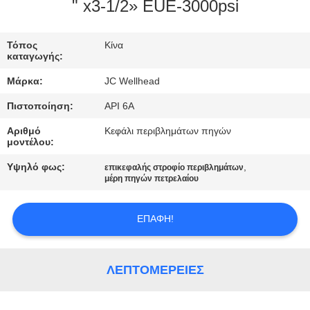
ΈΛΕΓΧΟΣ
" x3-1/2» EUE-3000psi
ΜΑΣ
Τόπος
Κίνα
καταγωγής:
ΕΛΆΤΕ
Μάρκα:
JC Wellhead
ΣΕ
Πιστοποίηση:
API 6A
ΕΠΑΦΉ
Αριθμό
Κεφάλι περιβλημάτων πηγών
ΜΕ
μοντέλου:
Υψηλό φως:
,
επικεφαλής στροφίο περιβλημάτων
ΕΙΔΉΣΕΙΣ
μέρη πηγών πετρελαίου
ΕΠΑΦΉ!
ΠΕΡΙΠΤΏΣΕΙΣ
SITEMAP
ΛΕΠΤΟΜΈΡΕΙΕΣ