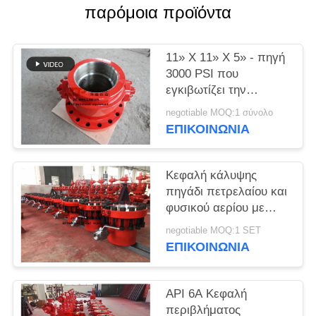
PRIVACY
παρόμοια προϊόντα
POLICY
11» Χ 11» Χ 5» - πηγή
3000 PSI που
εγκιβωτίζει την
επικεφαλής διαδικασία
negotiable MOQ:1 σύνολο
σφυρηλατημένων
ΕΠΙΚΟΙΝΩΝΊΑ
κομματιών στροφίων
Κεφαλή κάλυψης
πηγάδι πετρελαίου και
φυσικού αερίου με
κρεμάστρα κάλυψης
negotiable MOQ:1 SET
για εξοπλισμό πηγάδι
ΕΠΙΚΟΙΝΩΝΊΑ
API 6A
API 6A Κεφαλή
περιβλήματος