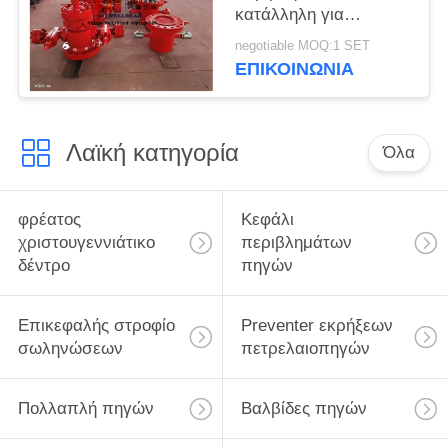
κατάλληλη για
λειτουργία γεωτρήσεις
negotiable MOQ:1 SET
πηγών πετρελαίου και
ΕΠΙΚΟΙΝΩΝΊΑ
φυσικού αερίου
Λαϊκή κατηγορία
Όλα
φρέατος
Κεφάλι
χριστουγεννιάτικο
περιβλημάτων
δέντρο
πηγών
Επικεφαλής στροφίο
Preventer εκρήξεων
σωληνώσεων
πετρελαιοπηγών
Πολλαπλή πηγών
Βαλβίδες πηγών