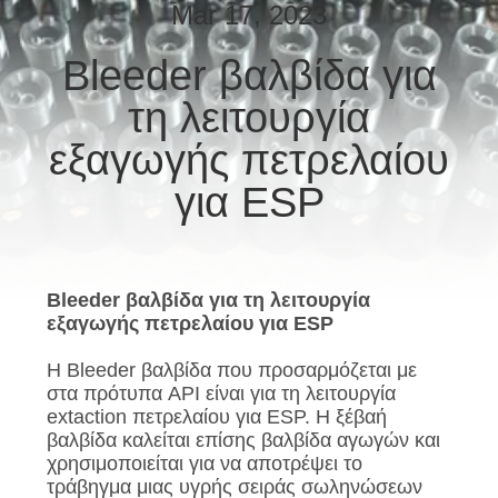
ΈΛΕΓΧΟΣ
Mar 17, 2023
Bleeder βαλβίδα για
ΜΑΣ
τη λειτουργία
ΕΛΆΤΕ
ΣΕ
εξαγωγής πετρελαίου
ΕΠΑΦΉ
για ESP
ΜΕ
ΕΙΔΉΣΕΙΣ
Bleeder βαλβίδα για τη λειτουργία
εξαγωγής πετρελαίου για ESP
ΠΕΡΙΠΤΏΣΕΙΣ
Η Bleeder βαλβίδα που προσαρμόζεται με
στα πρότυπα API είναι για τη λειτουργία
extaction πετρελαίου για ESP. Η ξέβαή
SITEMAP
βαλβίδα καλείται επίσης βαλβίδα αγωγών και
χρησιμοποιείται για να αποτρέψει το
τράβηγμα μιας υγρής σειράς σωληνώσεων